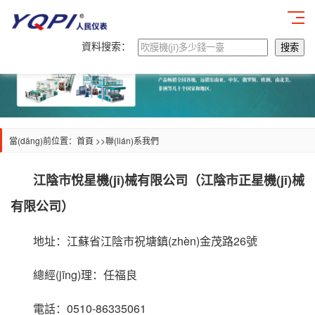
資料搜索：
當(dāng)前位置：首頁 >>
聯(lián)系我們
江陰市悅星機(jī)械有限公司（江陰市正星機(jī)械
有限公司）
地址：江蘇省江陰市祝塘鎮(zhèn)金茂路26號
總經(jīng)理：任福良
電話：0510-86335061