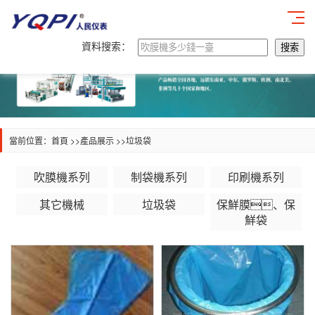
資料搜索：
當前位置：首頁 >>
產品展示
>>
垃圾袋
吹膜機系列
制袋機系列
印刷機系列
其它機械
垃圾袋
保鮮膜、保
鮮袋